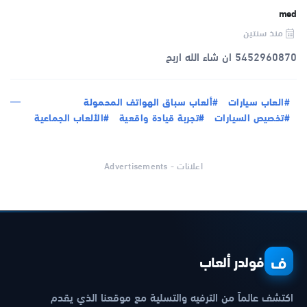
med
منذ سنتين
5452960870 ان شاء الله اربح
#العاب سيارات
#ألعاب سباق الهواتف المحمولة
#تخصيص السيارات
#تجربة قيادة واقعية
#الألعاب الجماعية
اعلانات - Advertisements
ف
فولدر ألعاب
اكتشف عالماً من الترفيه والتسلية مع موقعنا الذي يقدم