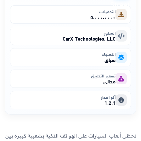
التحميلات
+٥٬٠٠٠٬٠٠٠
المطور
CarX Technologies, LLC
التصنيف
سباق
تسعير التطبيق
مجاني
آخر اصدار
1.2.1
تحظى ألعاب السيارات على الهواتف الذكية بشعبية كبيرة بين