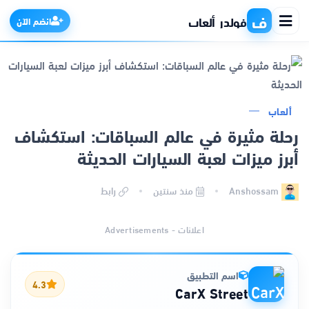
ف
فولدر ألعاب
انضم الآن
الرئيسية
ألعاب
رحلة مثيرة في عالم السباقات: استكشاف
التطبيقات
أبرز ميزات لعبة السيارات الحديثة
الألعاب
Anshossam
منذ سنتين
رابط
مواقع
اعلانات - Advertisements
ذكاء اصطناعي
اسم التطبيق
4.3
CarX Street