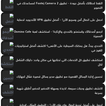
التقط لحظاتك بأفضل جودة - تطبيق Footej Camera 2 لمساعدتك في
التصوير
احصل على اتصال آمن وسريع الآن! - أفضل تطبيق VPN للأندرويد لحماية
اجمع أصدقائك واستمتع بالتحدي والإثارة! - استكشف لعبة Domino Cafe
المميزة
التحدي يبدأ، هل يمكنك السيطرة على الأفعى؟ اكتشف أفضل استراتيجيات
للفوز في
استكشف تطبيق كل الخدمات التي تحتاجها في مكان واحد: دليلك الشامل
لكل
تحسين إدارة الرسائل القصيرة مع تطبيق مدير رسائل قصيرة فعّال لجهازك
اكتشف تطبيق وجبات سريعة، لذيذة وسهلة التحضير لتحضير أطباق شهية
بسرعة
احصل على أفضل تجربة اتصال واي فاي الآن! – التطبيق المثالي لإدارة