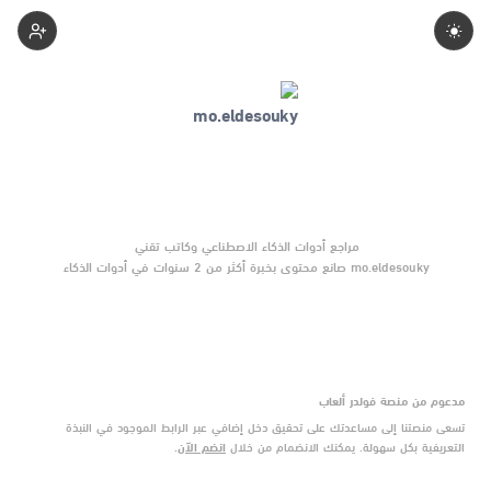
Mo-Eldesouky
mo.eldesouky صانع محتوى بخبرة أكثر من 2 سنوات في أدوات الذكاء
الاصطناعي والتقنية الناشئة. يركّز على مقارنات واضحة وتوصيات موثوقة
تساعد القرّاء على الاختيار بثقة.
مدعوم من منصة فولدر ألعاب
تسعى منصتنا إلى مساعدتك على تحقيق دخل إضافي عبر الرابط الموجود في النبذة
التعريفية بكل سهولة. يمكنك الانضمام من خلال
انضم الآن
.