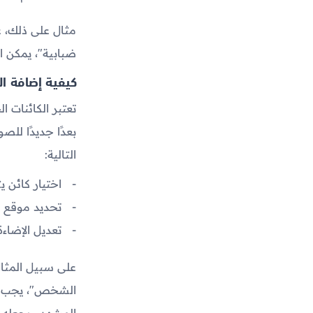
مثال على ذلك، 
ضبابية"، يمكن 
كيفية إضافة ال
تعتبر الكائنات ا
بعدًا جديدًا للص
التالية:
اختيار كائن 
تحديد موقع ا
تعديل الإضاءة
على سبيل المثا
الشخص"، يجب الت
المشهد ويجعله أك