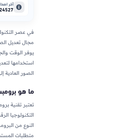
آخر اصدار
324527
في عصر التكنولوج
مجال تعديل الصو
يوفر الوقت والج
استخدامها لتعدي
الصور العادية إ
ما هو برومبت
تعتبر تقنية برو
التكنولوجيا ال
النوع من البروم
متطلبات المستخ