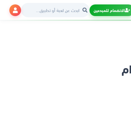
الانضمام للمبدعين
م