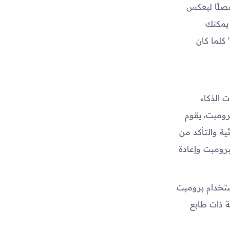
فصلًا ليعكس
 يمكنك
كلما كان
 الذكاء
رومبت، يقوم
ية والتأكد من
برومبت وإعادة
ستخدام برومبت
ة ذات طابع