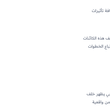
ة تأثيرات
يف هذه الكائنات
تباع الخطوات
بي يظهر خلف
من واقعية