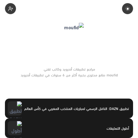
Moufid
moufid صانع محتوى بخبرة أكثر من 6 سنوات في تطبيقات أندرويد
وبرامج الموبايل والأدوات الرقمية. يركّز على مقارنات واضحة وتوصيات
موثوقة تساعد القرّاء على الاختيار بثقة.
تطبيق DAZN: الناقل الرسمي لمباريات المنتخب المغربي في كأس العالم
أطول التعليقات