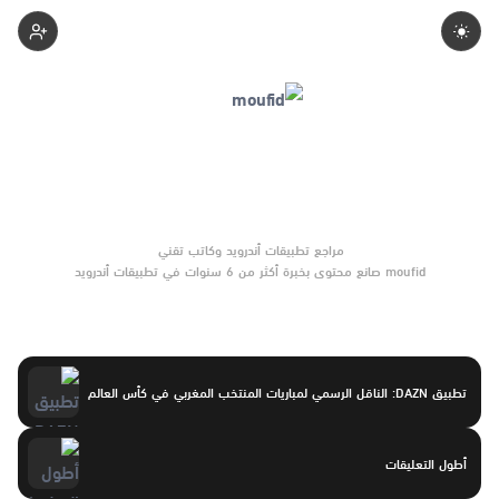
Moufid
moufid صانع محتوى بخبرة أكثر من 6 سنوات في تطبيقات أندرويد
وبرامج الموبايل والأدوات الرقمية. يركّز على مقارنات واضحة وتوصيات
موثوقة تساعد القرّاء على الاختيار بثقة.
تطبيق DAZN: الناقل الرسمي لمباريات المنتخب المغربي في كأس العالم
أطول التعليقات