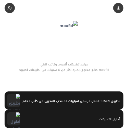
Moufid
moufid صانع محتوى بخبرة أكثر من 6 سنوات في تطبيقات أندرويد
وبرامج الموبايل والأدوات الرقمية. يركّز على مقارنات واضحة وتوصيات
موثوقة تساعد القرّاء على الاختيار بثقة.
تطبيق DAZN: الناقل الرسمي لمباريات المنتخب المغربي في كأس العالم
أطول التعليقات