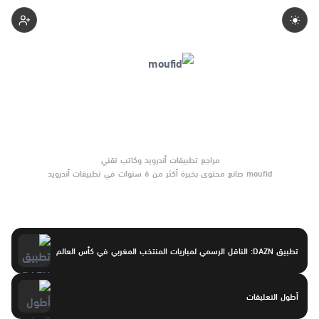
Moufid
moufid صانع محتوى بخبرة أكثر من 6 سنوات في تطبيقات أندرويد
وبرامج الموبايل والأدوات الرقمية. يركّز على مقارنات واضحة وتوصيات
موثوقة تساعد القرّاء على الاختيار بثقة.
تطبيق DAZN: الناقل الرسمي لمباريات المنتخب المغربي في كأس العالم
أطول التعليقات