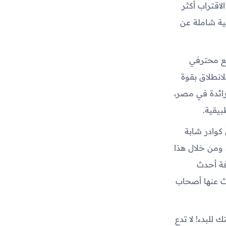
اقتراب أكثر
ية شاملة عن
مع محترفي
انطلاق بقوة
ائدة في مصر،
يقية.
 كوادر شابة
 ومن خلال هذا
فة أحدث
حث عنها أصحاب
للبدء! لا تدع