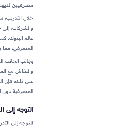
مصرفيين لديهم س
خلال التدريب، س
والشركات، إلى ج
عالم البنوك. كم
المصرفي، مما ي
بجانب الجانب ال
والنقاش مع المح
على ذلك، فإن ال
المصرفية دون أي
التوجه إلى ا
للتوجه إلى التد