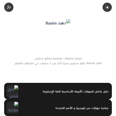
Ranimsakr
Ranim sakr صانع محتوى بخبرة أكثر من 4 سنوات في تطبيقات التعلم
والأدوات التعليمية. يركّز على مقارنات واضحة وتوصيات موثوقة تساعد
القرّاء على الاختيار بثقة.
دليل شامل للمهارات الأربعة الأساسية للغة الإنجليزية
مبادرة مهارات من كورسيرا و الأمم المتحدة