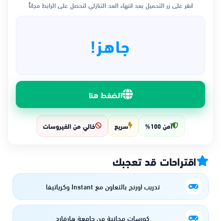
انقر على زر التحميل بعد انتهاء العد التنازلي لتحصل على الرابط مجاناً
جاهز!
الضغط هنا
آمن 100%
سريع
خالي من الفيروسات
اقتراحات قد تعجبك
تدريب اورنج بالتعاون مع Instant وكرياتيفا
كورسات مجانية من جامعة هارفارد