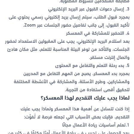
مطابقة المتقدمين للشروط المطلوبة.
3. إرسال دعوات القبول عبر البريد الإلكتروني
بمجرد قبول الطلب، سيتم إرسال بريد إلكتروني رسمي يحتوي على
تأكيد القبول، إلى جانب تفاصيل حضور الجلسات عبر Zoom.
4. التحضير للمشاركة في المعسكر
بعد استلام البريد الإلكتروني، يجب على المقبولين الاستعداد لحضور
الجلسات، والتأكد من توفر البيئة المناسبة للتعلم، مثل مكان هادئ
واتصال إنترنت مستقر.
5. بدء رحلة التعلم والتفاعل مع المحتوى
بمجرد بدء المعسكر، يصبح من المهم التفاعل مع المدربين
والمشاركين، وطرح الأسئلة، والمشاركة في الأنشطة المختلفة
لتحقيق أقصى استفادة من التجربة.
لماذا يجب عليك التقديم لهذا المعسكر؟
إذا كنت تتساءل عن أهمية هذا المعسكر ولماذا يجب عليك
التقديم، فإليك بعض الأسباب التي تجعله فرصة لا تُفوَّت:
1.تعلم أساسيات ريادة الأعمال مجانًا
يعد الحصول على تدريب في ريادة الأعمال أمرًا مكلفًا في كثير من