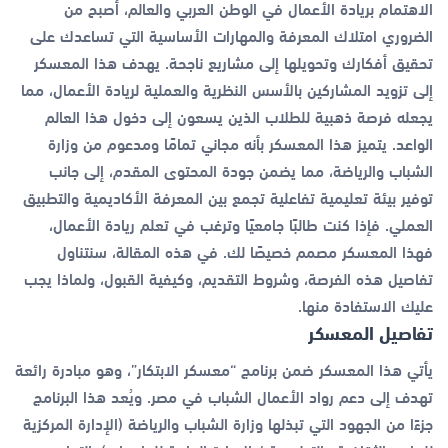
الاهتمام بريادة الأعمال في الوطن العربي والعالم، أصبح من
الضروري امتلاك المعرفة والمهارات الأساسية التي تساعدك على
تحقيق أفكارك وتحويلها إلى مشاريع ناجحة. يهدف هذا المعسكر
إلى تزويد المشاركين بالأسس النظرية والعملية لريادة الأعمال، مما
يجعله فرصة ذهبية للطلاب الذين يسعون إلى دخول هذا العالم
الواعد. يتميز هذا المعسكر بأنه مجاني تمامًا ومدعوم من وزارة
الشباب والرياضة، مما يضمن جودة المحتوى المقدم، إلى جانب
توفير بيئة تعليمية تفاعلية تجمع بين المعرفة الأكاديمية والتطبيق
العملي. فإذا كنت طالبًا جامعيًا وترغب في تعلم ريادة الأعمال،
فهذا المعسكر مصمم خصيصًا لك. في هذه المقالة، سنتناول
تفاصيل هذه الفرصة، وشروط التقديم، وكيفية القبول، ولماذا يجب
عليك الاستفادة منها.
تفاصيل المعسكر
يأتي هذا المعسكر ضمن برنامج “معسكر الابتكار”، وهو مبادرة رائعة
تهدف إلى دعم رواد الأعمال الشباب في مصر. ويُعد هذا البرنامج
جزءًا من الجهود التي تبذلها وزارة الشباب والرياضة (الإدارة المركزية