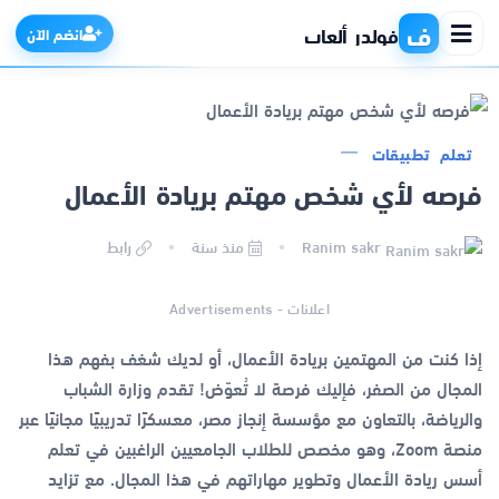
ف
فولدر ألعاب
انضم الآن
تعلم
تطبيقات
الرئيسية
فرصه لأي شخص مهتم بريادة الأعمال
التطبيقات
Ranim sakr
منذ سنة
رابط
الألعاب
اعلانات - Advertisements
إذا كنت من المهتمين بريادة الأعمال، أو لديك شغف بفهم هذا
مواقع
المجال من الصفر، فإليك فرصة لا تُعوّض! تقدم وزارة الشباب
والرياضة، بالتعاون مع مؤسسة إنجاز مصر، معسكرًا تدريبيًا مجانيًا عبر
ذكاء اصطناعي
منصة Zoom، وهو مخصص للطلاب الجامعيين الراغبين في تعلم
أسس ريادة الأعمال وتطوير مهاراتهم في هذا المجال. مع تزايد