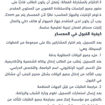
3.الالتزام بالمشاركة الفعالة: يُفضل أن يكون الطالب قادرًا على
حضور جميع الجلسات والاستفادة القصوى من المحتوى المقدم.
4.توفر الإنترنت والجهاز المناسب: نظرًا لأن المعسكر يتم عبر Zoom،
يجب أن يكون لدى المتقدم جهاز كمبيوتر أو هاتف ذكي واتصال
إنترنت مستقر لضمان تجربة تعليمية سلسة.
كيفية القبول في المعسكر
بعد التسجيل، يتم اختيار المشاركين بناءً على مجموعة من الخطوات
البسيطة، وهي:
1. ملء جميع البيانات المطلوبة بدقة
عند التسجيل، يُطلب من الطالب إدخال بياناته الشخصية والأكاديمية،
مثل الاسم، البريد الإلكتروني، اسم الجامعة، والتخصص الدراسي.
يجب التأكد من إدخال جميع البيانات بشكل صحيح لتجنب أي مشاكل
في القبول.
2. مراجعة الطلبات من قِبَل الجهات المنظمة
بعد إرسال استمارات التسجيل، تقوم وزارة الشباب والرياضة،
بالتعاون مع مؤسسة إنجاز مصر، بمراجعة جميع الطلبات للتأكد من