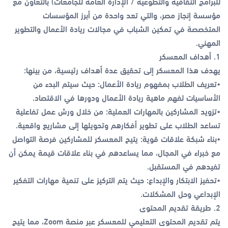
للبرامج الثقافية والتطوعية / الإدارة العامة للجامعات) بالتعاون مع
مؤسسة إنجاز مصر، والتي تعد واحدة من أبرز المؤسسات
المتخصصة في تمكين الشباب في مجالات ريادة الأعمال والتطوير
المهني.
1. أهداف المعسكر
يهدف هذا المعسكر إلى تحقيق عدة أهداف رئيسية، من بينها:
•تعريف الطلاب بمفهوم ريادة الأعمال: حيث سيتم البدء من
الأساسيات لفهم ماهية ريادة الأعمال ودورها في الاقتصاد.
•تزويد المشاركين بالمهارات العملية: من خلال ورش عمل تفاعلية
تساعد الطلاب على تطوير أفكارهم وتحويلها إلى مشاريع واقعية.
•بناء شبكة علاقات قوية: يتيح المعسكر للمشاركين فرصة التواصل
مع خبراء في المجال، مما يساعدهم في بناء علاقات قيمة يمكن أن
تفيدهم في المستقبل.
•تحفيز الابتكار والإبداع: حيث يتم التركيز على تنمية مهارات التفكير
الإبداعي وحل المشكلات.
2. طريقة تقديم المحتوى
يتم تقديم المحتوى التعليمي للمعسكر عبر منصة Zoom، مما يتيح