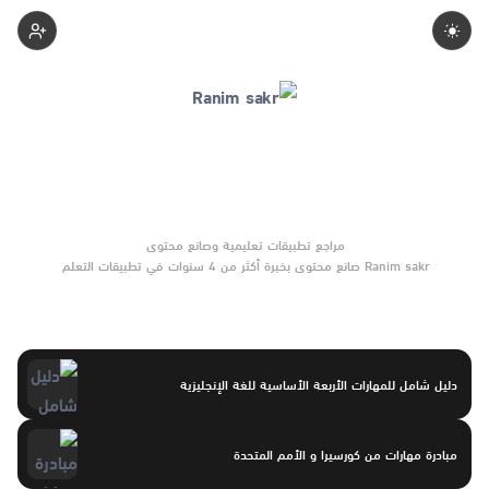
Ranimsakr
Ranim sakr صانع محتوى بخبرة أكثر من 4 سنوات في تطبيقات التعلم
والأدوات التعليمية. يركّز على مقارنات واضحة وتوصيات موثوقة تساعد
القرّاء على الاختيار بثقة.
دليل شامل للمهارات الأربعة الأساسية للغة الإنجليزية
مبادرة مهارات من كورسيرا و الأمم المتحدة